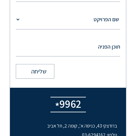
9962
*
ברודצקי 43, כניסה א ', קומה 2, תל אביב
טלפון: 03-6294162